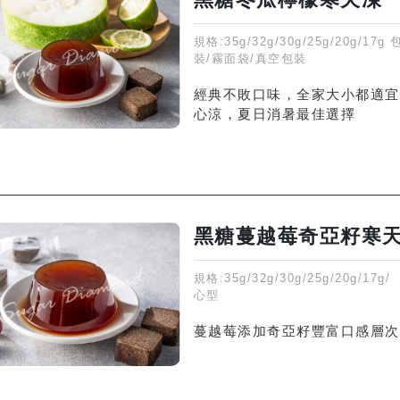
規格:35g/32g/30g/25g/20g/17g
裝/霧面袋/真空包裝
經典不敗口味，全家大小都適宜
心涼，夏日消暑最佳選擇
黑糖蔓越莓奇亞籽寒
規格:35g/32g/30g/25g/20g/17
心型
蔓越莓添加奇亞籽豐富口感層次