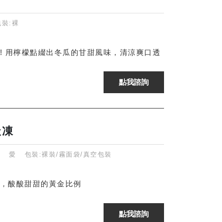
 包裝:裸
! 用檸檬點綴出冬瓜的甘甜風味，清涼爽口透
天凍
g/ 愛
包裝:裸裝/霧面袋/真空包裝
，酸酸甜甜的黃金比例