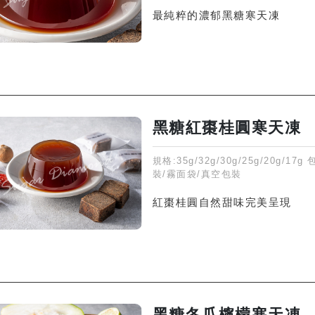
最純粹的濃郁黑糖寒天凍
黑糖紅棗桂圓寒天凍
規格:35g/32g/30g/25g/20g/17g
裝/霧面袋/真空包裝
紅棗桂圓自然甜味完美呈現
黑糖冬瓜檸檬寒天凍