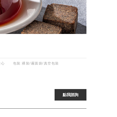
/愛心
包裝:裸裝/霧面袋/真空包裝