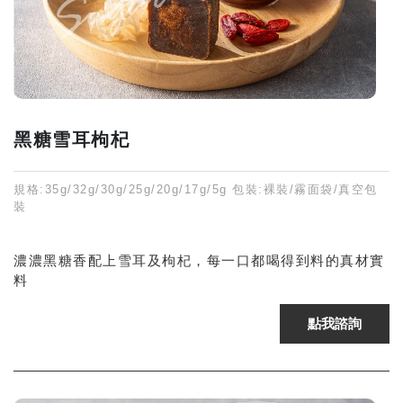
黑糖雪耳枸杞
規格:35g/32g/30g/25g/20g/17g/5g 包裝:裸裝/霧面袋/真空包
裝
濃濃黑糖香配上雪耳及枸杞，每一口都喝得到料的真材實
料