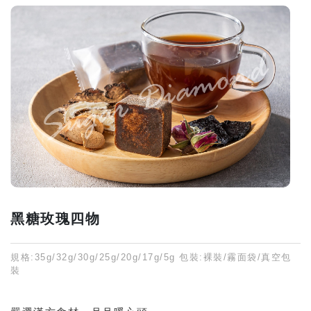
黑糖玫瑰四物
規格:35g/32g/30g/25g/20g/17g/5g 包裝:裸裝/霧面袋/真空包
裝