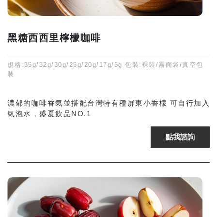
黑糖西西里檸檬咖啡
規格:35g/32g/30g/25g/20g/17g/5g 包裝:裸裝/霧面袋/真空包
裝
濃郁的咖啡香氣並搭配台灣特有種屏東小香檬 可自行加入
氣泡水，盛夏飲品NO.1