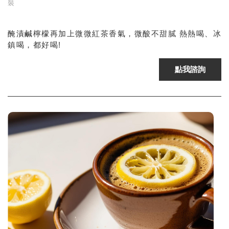
裝
醃漬鹹檸檬再加上微微紅茶香氣，微酸不甜膩 熱熱喝、冰
鎮喝，都好喝!