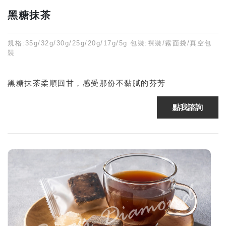
黑糖抹茶
規格:35g/32g/30g/25g/20g/17g/5g 包裝:裸裝/霧面袋/真空包
裝
黑糖抹茶柔順回甘，感受那份不黏膩的芬芳