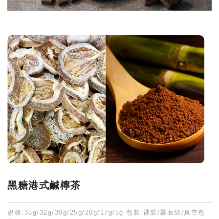
黑糖港式鹹檸茶
規格:35g/32g/30g/25g/20g/17g/5g 包裝:裸裝/霧面袋/真空包